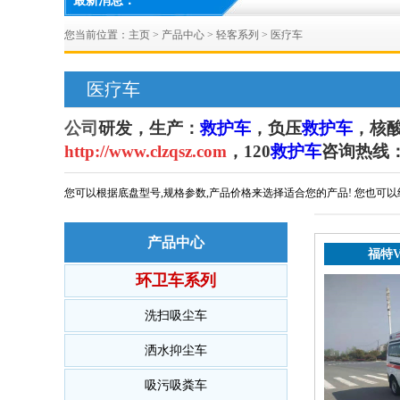
最新消息：
您当前位置：
主页
>
产品中心
>
轻客系列
>
医疗车
医疗车
公司
研发，生产：
救护车
，
负压
救护车
，核
http://www.clzqsz.com
，
120
救护车
咨询热线：1
您可以根据底盘型号,规格参数,产品价格来选择适合您的产品! 您也可
产品中心
福特V
环卫车系列
洗扫吸尘车
洒水抑尘车
吸污吸粪车