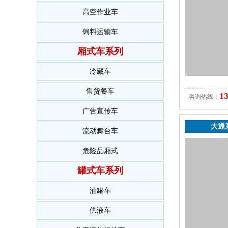
高空作业车
饲料运输车
厢式车系列
冷藏车
售货餐车
1
咨询热线：
广告宣传车
大通
流动舞台车
危险品厢式
罐式车系列
油罐车
供液车