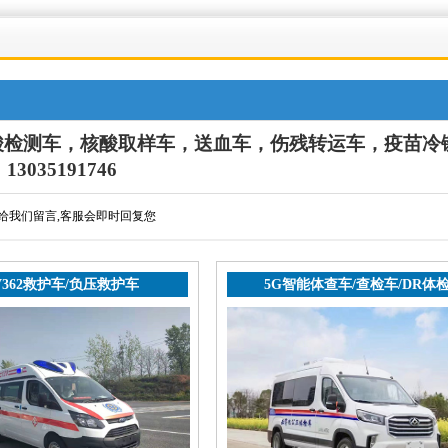
酸检测车，
核酸取样车
，送血车，伤残转运车，
疫苗冷
3035191746
以给我们留言,客服会即时回复您
362救护车/负压救护车
5G智能体查车/查检车/DR体