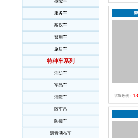
抢险车
服务车
奔
殡仪车
警用车
旅居车
特种车系列
消防车
军品车
1
咨询热线：
清障车
随车吊
防撞车
沥青洒布车