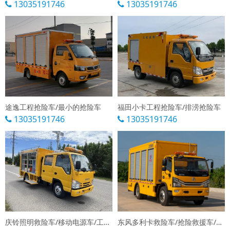
13035191746
13035191746
途逸工程抢险车/最小的抢险车
福田小卡工程抢险车/排涝抢险车
13035191746
13035191746
庆铃照明救险车/移动电源车/工程检修车
东风多利卡救险车/抢险救援车/排涝抢险车