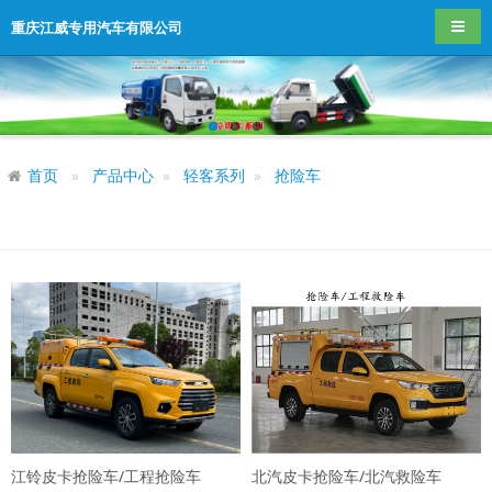
导航
重庆江威专用汽车有限公司
首页
产品中心
轻客系列
抢险车
江铃皮卡抢险车/工程抢险车
北汽皮卡抢险车/北汽救险车