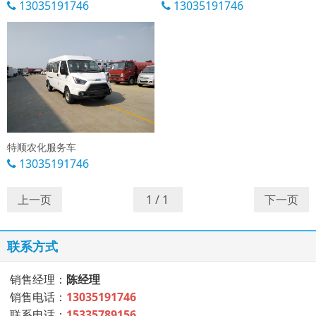
13035191746
13035191746
特顺农化服务车
13035191746
上一页
下一页
联系方式
销售经理：
陈经理
销售电话：
13035191746
联系电话：
15335789156