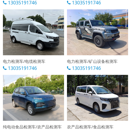
13035191746
13035191746
电力检测车/电缆检测车
电力检测车/矿山设备检测车
13035191746
13035191746
纯电动食品检测车/农产品检测车
农产品检测车/食品检测车