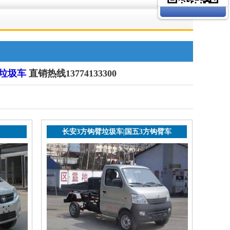
垃圾车
直销热线13774133300
长安3方钩臂垃圾车|国五3方钩臂车