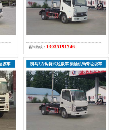
13035191746
咨询热线：
垃圾车
凯马3方钩臂式垃圾车|柴油机钩臂垃圾车