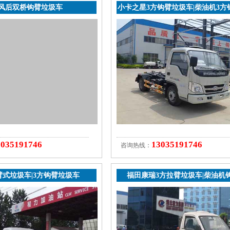
风后双桥钩臂垃圾车
小卡之星3方钩臂垃圾车|柴油机3方
车
3035191746
13035191746
咨询热线：
式垃圾车|3方钩臂垃圾车
福田康瑞3方拉臂垃圾车|柴油机