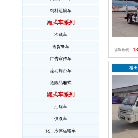
饲料运输车
厢式车系列
冷藏车
售货餐车
1
咨询热线：
广告宣传车
福田
流动舞台车
危险品厢式
罐式车系列
油罐车
供液车
化工液体运输车