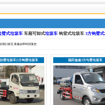
拉臂式
垃圾车
车厢可卸式
垃圾车
钩背式垃圾车
3方钩臂式
以给我们留言,客服会即时回复您
6拉臂垃圾车|5方钩臂垃圾车
福田伽途3方勾臂垃圾车