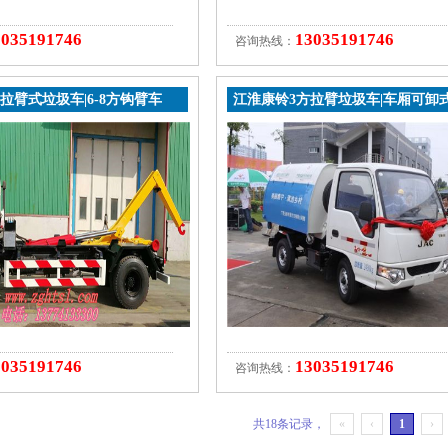
3035191746
13035191746
咨询热线：
拉臂式垃圾车|6-8方钩臂车
江淮康铃3方拉臂垃圾车|车厢可卸
3035191746
13035191746
咨询热线：
共18条记录，
«
‹
1
›