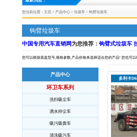
最新消息：
您当前位置：
主页
>
产品中心
>
垃圾车
>
钩臂垃圾车
钩臂垃圾车
中国专用汽车直销网
为您推荐：
钩臂式
垃圾车
您可以根据底盘型号,规格参数,产品价格来选择适合您的产品! 您也可
产品中心
多利卡D
环卫车系列
洗扫吸尘车
洒水抑尘车
吸污吸粪车
清洗吸污车