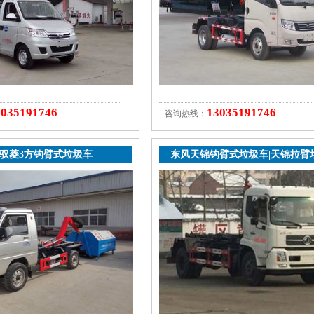
3035191746
13035191746
咨询热线：
驭菱3方钩臂式垃圾车
东风天锦钩臂式垃圾车|天锦拉臂