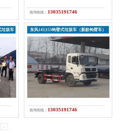
13035191746
咨询热线：
式垃圾车
东风145|153钩臂式垃圾车（新款钩臂车）
13035191746
咨询热线：
»