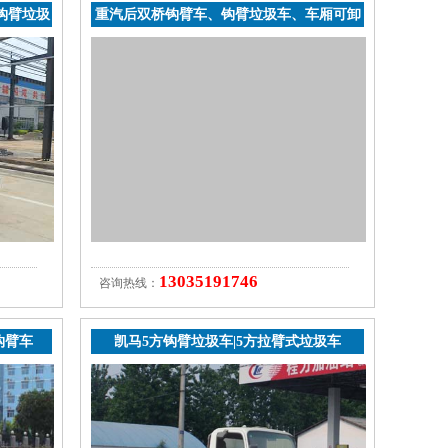
钩臂垃圾
重汽后双桥钩臂车、钩臂垃圾车、车厢可卸
式垃圾车
13035191746
咨询热线：
钩臂车
凯马5方钩臂垃圾车|5方拉臂式垃圾车