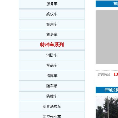
服务车
东
殡仪车
警用车
旅居车
特种车系列
消防车
军品车
1
咨询热线：
清障车
随车吊
开瑞拉臂
防撞车
沥青洒布车
高空作业车