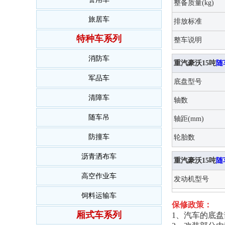
整备质量(kg)
旅居车
排放标准
特种车系列
整车说明
消防车
重汽豪沃15吨
随
军品车
底盘型号
清障车
轴数
随车吊
轴距(mm)
防撞车
轮胎数
沥青洒布车
重汽豪沃15吨
随
高空作业车
发动机型号
饲料运输车
保修政策：
厢式车系列
1、汽车的底