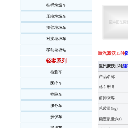
挂桶垃圾车
压缩垃圾车
摆臂垃圾车
对接垃圾车
移动垃圾站
重汽豪沃15吨
轻客系列
重汽豪沃15吨
随
检测车
产品名称
医疗车
整车型号
抢险车
前排乘客
服务车
总质量(kg)
殡仪车
额定质量(kg)
警用车