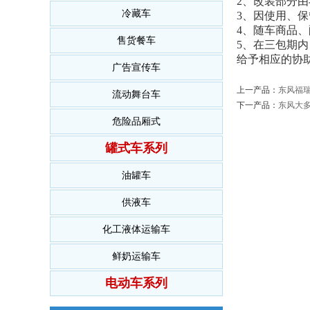
2、改装部分
冷藏车
3、因使用、
4、随车商品
售货餐车
5、在三包期
给予相应的协
广告宣传车
上一产品：
东风福瑞
流动舞台车
下一产品：
东风大多
危险品厢式
罐式车系列
油罐车
供液车
化工液体运输车
鲜奶运输车
电动车系列