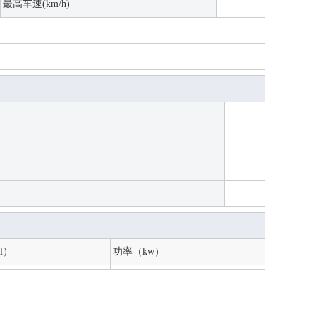
最高车速(km/h)
l）
功率（kw）