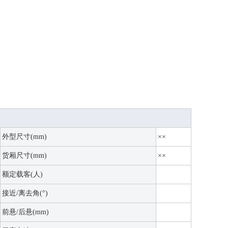
外型尺寸(mm)
××
货厢尺寸(mm)
××
额定载客(人)
接近/离去角(°)
前悬/后悬(mm)