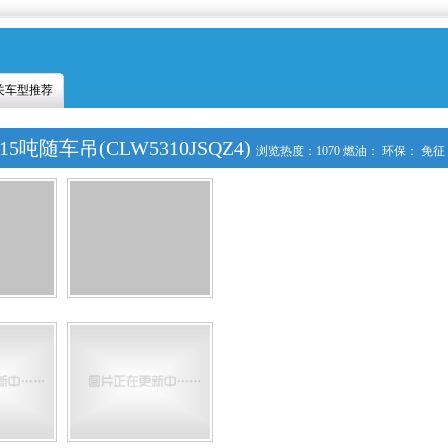
关车型推荐
关车型推荐
5吨随车吊(CLW5310JSQZ4)
浏览热度：
1070
燃油： 环保： 免征