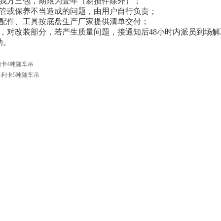
由我方三包，期限为壹年（易损件除外）；
保管或保养不当造成的问题，由用户自行负责；
、配件、工具按底盘生产厂家提供清单交付；
内，对改装部分，若产生质量问题，接通知后48小时内派员到场
助。
卡4吨随车吊
利卡5吨随车吊