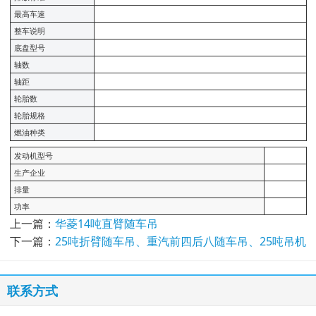
最高车速
整车说明
底盘型号
轴数
轴距
轮胎数
轮胎规格
燃油种类
发动机型号
生产企业
排量
功率
上一篇：
华菱14吨直臂随车吊
下一篇：
25吨折臂随车吊、重汽前四后八随车吊、25吨吊机
联系方式