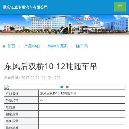
导航
重庆江威专用汽车有限公司
首页
产品中心
特种车系列
随车吊
东风后双桥10-12吨随车吊
发布日期：2017-02-21 关注度：
920
产品名称
东风后双桥10-12吨随车吊
外型尺寸
××
总质量
额定质量
整备质量
排放标准