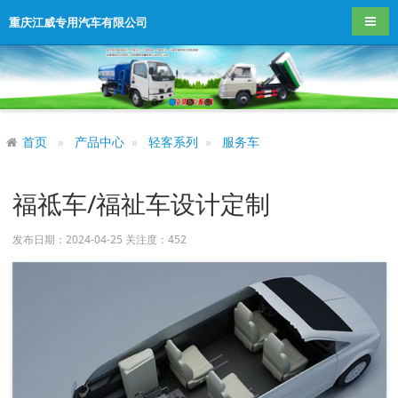
导航
重庆江威专用汽车有限公司
首页
产品中心
轻客系列
服务车
福祗车/福祉车设计定制
发布日期：2024-04-25 关注度：
452