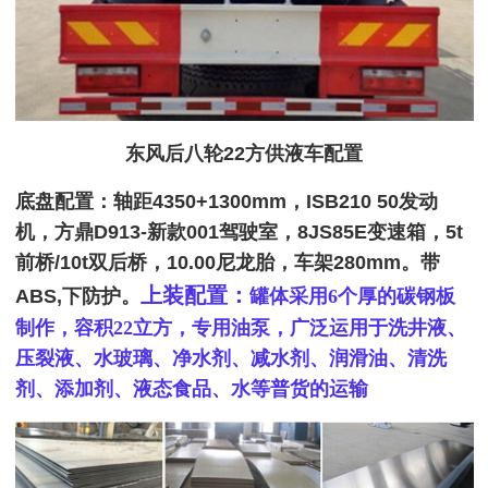
东风后八轮22方供液车配置
底盘配置：
轴距4350+1300mm，ISB210 50发动
机，方鼎D913-新款001驾驶室，8JS85E变速箱，5t
前桥/10t双后桥，10.00尼龙胎，车架280mm。带
上装配置：
ABS,下防护。
罐体采用6个厚的碳钢板
制作，容积22立方，专用油泵，
广泛运用于洗井液、
压裂液、水玻璃、净水剂、减水剂、润滑油、清洗
剂、添加剂、液态食品、水等普货的运输