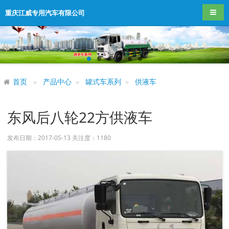
导航
重庆江威专用汽车有限公司
首页
产品中心
罐式车系列
供液车
东风后八轮22方供液车
发布日期：2017-05-13 关注度：
1180