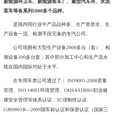
新能源
环卫
车、新能源客车）、
重型
汽
车吊、水泥
泵车等各系列
10
00多个品种。
是国内同行业中产品品种多、生产资质全、生
产设备一流、检测手段完备的专汽公司。
公司现拥有大型生产设备
2000
多台（套）、检
测设备
200
多台套，其中部分加工中心和生产流水
线在国内国际均处于水平。
在专用车类公司通过了：
ISO900
1-
200
8质量
管理
、
ISO 14001环境管理、OHSAS18001职业健
康安全管理等体系认证、
3
C强制性认证
、
GJB9001B—2009国军标认证
和
保密认证（国家三