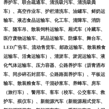
养护车、联合疏通车、清洗吸污车、清洗吸粪
车）、
高空作业车、
护栏清洗车、
油罐车、
鲜奶运
输车、液态食品运输车、
化工车、清障车、消防
车、随车吊、
散装饲料运输车、
厢式车
（冷藏车、
医疗废物运输车、
药品运输车、
防爆车、舞台车、
LED广告车、
流动
售货车、邮政运输车、散装粮食
运输车、活禽运输车）
、
清淤车、淤泥运输车、液
化气体运输车、
压力容器、公路养护车
（沥青洒布
车、同步碎石封层车、公路路面养护车）
、平板运
输车、散装粮食车、干混砂浆车、养蜂车、
房车
（旅行车）、警用车、客车（校车、公交客车、救
护车、殡仪车）、新能源汽车（新能源厢式货车、