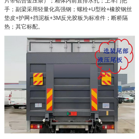
片带铝合金压条）；厢体内前置排水孔；上车门把
手；副梁采用轻量化高强钢；螺栓+U型栓+橡胶钢丝
垫皮+护网+挡泥板+3M反光胶板为标准件；断桥隔
热；其它标配。