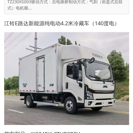
TZ230XS003驱动方式：后电驱桥制动方式：气刹（前盘式后鼓
式）电机额...
江铃E路达新能源纯电动4.2米冷藏车（140度电）