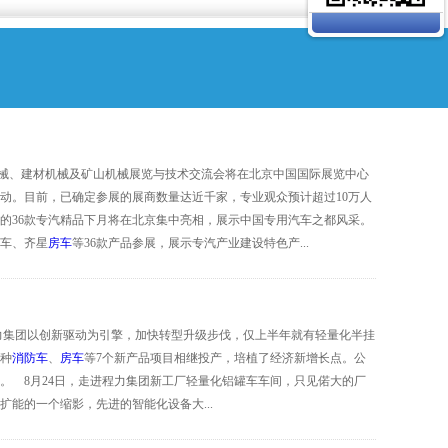
机械、建材机械及矿山机械展览与技术交流会将在北京中国国际展览中心
活动。目前，已确定参展的展商数量达近千家，专业观众预计超过10万人
业的36款专汽精品下月将在北京集中亮相，展示中国专用汽车之都风采。
车、齐星
房车
等36款产品参展，展示专汽产业建设特色产...
集团以创新驱动为引擎，加快转型升级步伐，仅上半年就有轻量化半挂
种
消防车
、
房车
等7个新产品项目相继投产，培植了经济新增长点。公
茅。 8月24日，走进程力集团新工厂轻量化铝罐车车间，只见偌大的厂
能的一个缩影，先进的智能化设备大...