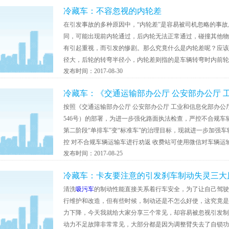
冷藏车：不容忽视的内轮差
在引发事故的多种原因中，“内轮差”是容易被司机忽略的事
同，可能出现前内轮通过，后内轮无法正常通过，碰撞其他物
有引起重视，而引发的惨剧。那么究竟什么是内轮差呢？应该
径大，后轮的转弯半径小，内轮差则指的是车辆转弯时内前轮和
发布时间：2017-08-30
冷藏车：《交通运输部办公厅 公安部办公厅 工
按照《交通运输部办公厅 公安部办公厅 工业和信息化部办公
546号）的部署，为进一步强化路面执法检查，严控不合规
第二阶段“单排车”变“标准车”的治理目标，现就进一步加强
控 对不合规车辆运输车进行劝返 收费站可使用微信对车辆运
发布时间：2017-08-25
冷藏车：卡友要注意的引发刹车制动失灵三大
清洗
吸污车
的制动性能直接关系着行车安全，为了让自己驾驶
行维护和改造，但有些时候，制动还是不怎么好使，这究竟是
力下降，今天我就给大家分享三个常见，却容易被忽视引发制
动力不足故障非常常见，大部分都是因为调整臂失去了自锁功