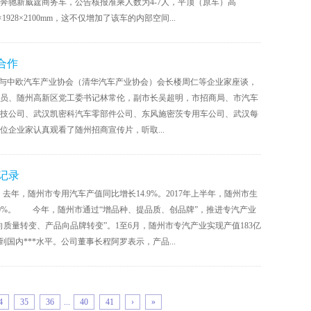
驰新威霆商务车，公告核报准乘人数为4-7人，平顶（原车）高
928×2100mm，这不仅增加了该车的内部空间...
合作
，与中欧汽车产业协会（清华汽车产业协会）会长楼周仁等企业家座谈，
员、随州高新区党工委书记林常伦，副市长吴超明，市招商局、市汽车
技公司、武汉凯密科汽车零部件公司、东风施密茨专用车公司、武汉每
企业家认真观看了随州招商宣传片，听取...
记录
年，随州市专用汽车产值同比增长14.9%。2017年上半年，随州市生
量的10%。 今年，随州市通过“增品种、提品质、创品牌”，推进专汽产业
质量转变、产品向品牌转变”。1至6月，随州市专汽产业实现产值183亿
内***水平。公司董事长程阿罗表示，产品...
4
35
36
...
40
41
›
»