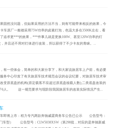
果固然没问题，但如果采用的方法不当，则有可能带来相反的效果，今
卡车原厂一般都采用75W功率的卤素灯泡，色温大多在3500K左右，看
求更***的效果，***件事儿就是更换100W、甚至120W功率的灯
，并且还不用对灯体进行改装，所以获得了不少卡友的青睐。...
，有一些体会，简单的和大家分享下，和大家说旅居车上户前，有必要
技术服务中心印发了有关旅居车技术规范会议的会议纪要，对旅居车技术审
改变原底盘的机构(原定载客不应超过原底盘核载人数);二类底盘改装的
于6人。 这一规范要求与现阶段我国旅居车的改装实际情况产生...
车
用车即将上市：程力专汽两款奔驰威霆商务车公告已公示 公告型号：
滑门车型） 公告型号：CLW5038XSW（第298批，对应的是奔驰新威