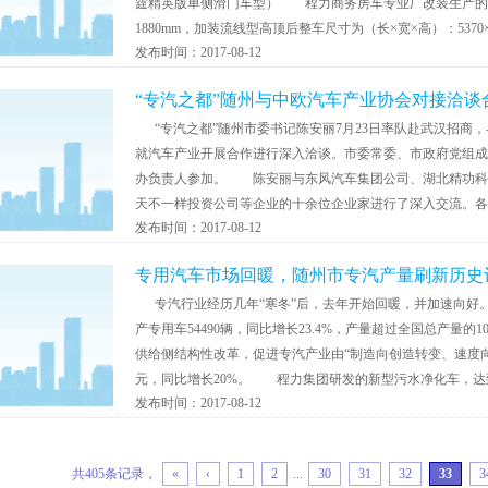
霆精英版单侧滑门车型） 程力商务房车专业厂改装生产的奔
1880mm，加装流线型高顶后整车尺寸为（长×宽×高）：5370×1
发布时间：2017-08-12
“专汽之都”随州与中欧汽车产业协会对接洽谈
“专汽之都”随州市委书记陈安丽7月23日率队赴武汉招商
就汽车产业开展合作进行深入洽谈。市委常委、市政府党组成
办负责人参加。 陈安丽与东风汽车集团公司、湖北精功科
天不一样投资公司等企业的十余位企业家进行了深入交流。各位
发布时间：2017-08-12
专用汽车市场回暖，随州市专汽产量刷新历史
专汽行业经历几年“寒冬”后，去年开始回暖，并加速向好。去
产专用车54490辆，同比增长23.4%，产量超过全国总产
供给侧结构性改革，促进专汽产业由“制造向创造转变、速度向
元，同比增长20%。 程力集团研发的新型污水净化车，达到国
发布时间：2017-08-12
共405条记录，
«
‹
1
2
...
30
31
32
33
3