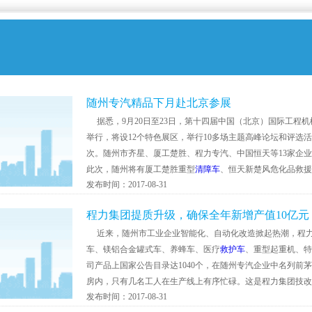
随州专汽精品下月赴北京参展
据悉，9月20日至23日，第十四届中国（北京）国际工程
举行，将设12个特色展区，举行10多场主题高峰论坛和评选
次。随州市齐星、厦工楚胜、程力专汽、中国恒天等13家企
此次，随州将有厦工楚胜重型
清障车
、恒天新楚风危化品救援
发布时间：2017-08-31
程力集团提质升级，确保全年新增产值10亿元
近来，随州市工业企业智能化、自动化改造掀起热潮，程力
车、镁铝合金罐式车、养蜂车、医疗
救护车
、重型起重机、特
司产品上国家公告目录达1040个，在随州专汽企业中名列前
房内，只有几名工人在生产线上有序忙碌。这是程力集团技改扩
发布时间：2017-08-31