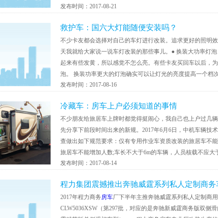
发布时间：2017-08-21
现下降...
救护车：国六大灯能随便安装吗？
不少卡友都会选择对自己的车灯进行改装。追求更好的照明效
天我就给大家说一说车灯改装的那些事儿。● 换装大功率灯泡 
起来有些发黄，所以感觉不怎么亮。有些卡友买回车以后，为了追
泡。 换装功率更大的灯泡确实可以让灯光的亮度提高一个档次
发布时间：2017-08-16
冷藏车：房车上户必须知道的事情
不少朋友给旅居车上牌时都觉得挺闹心，我自己也上户过几辆
先分享下前段时间出来的新规。2017年6月6日，中机车辆
查做出如下规范要求：仅有专用作业车资质改装的旅居车不能
旅居车不能增加人数;车长不大于6m的车辆，人员核载不应大
发布时间：2017-08-14
程力集团震撼推出奔驰威霆系列私人定制商务
2017年程力商务
房车
厂下半年主推奔驰威霆系列私人定制商
CLW5036XSW（第297批，对应的是奔驰新威霆商务版双侧