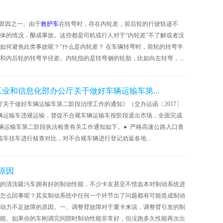
故原因之一。由于
救护车
在转弯时，存在内轮差，前后轮的行驶轨迹不
体的情况，酿成事故。这些都是司机或行人对于“内轮差”不了解或者没
如何避免此类事故呢？"什么是内轮差？ 在车辆转弯时，前轮的转弯半
内后轮的转弯半径差。内轮指的是转弯侧的轮胎，比如向左转弯，...
业和信息化部办公厅关于做好车辆运输车第...
厅关于做好车辆运输车第二阶段治理工作的通知》（交办运函〔2017〕
车辆运输车违规运输，督促不合规车辆运输车按阶段退出市场，全面完成
车辆运输车第二阶段执法检查有关工作通知如下。● 严格高速公路入口查
输车挂车进行核查对比，对不合规车辆进行登记劝返各地...
原因
的清洗吸污车拥有好的制动性能，不少卡友甚至不惜血本对制动系统进
怎么回事呢？其实制动系统中任何一个环节出了问题都有可能造成制动
动力不足故障的原因。一、调整臂故障对于重卡来说，调整臂引发的制
能。如果你的车刚调完间隙时制动性能非常好，但没跑多久性能再次出