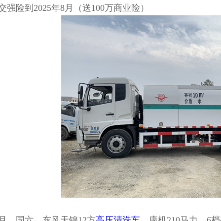
强险到2025年8月（送100万商业险）
10月，国六，东风天锦12方
高压清洗车
，康机210马力，6