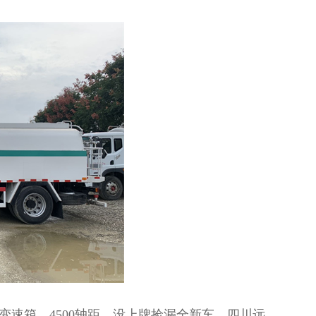
档变速箱，4500轴距，没上牌捡漏全新车，四川远